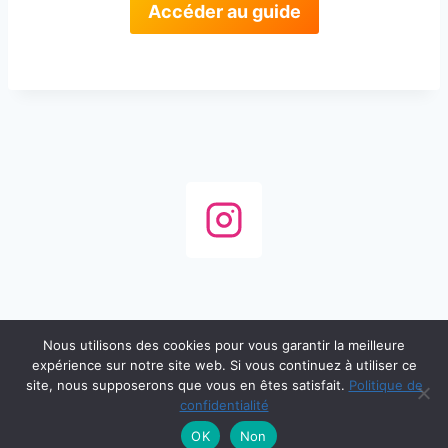
Accéder au guide
Nous utilisons des cookies pour vous garantir la meilleure
expérience sur notre site web. Si vous continuez à utiliser ce
© 2026 Atypikfamily - Thème WordPress par
site, nous supposerons que vous en êtes satisfait.
Politique de
Kadence WP
confidentialité
OK
Non