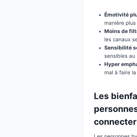
Émotivité pl
manière plus 
Moins de fil
les canaux se
Sensibilité 
sensibles au b
Hyper empha
mal à faire l
Les bienfa
personnes 
connecter
Les personnes hy