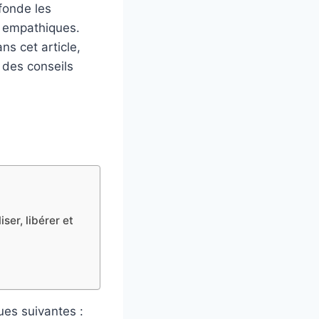
fonde les
t empathiques.
ns cet article,
 des conseils
ser, libérer et
ues suivantes :