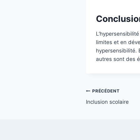
Conclusio
L’hypersensibilit
limites et en dév
hypersensibilité.
autres sont des é
Navigation
PRÉCÉDENT
Inclusion scolaire
de
l’article