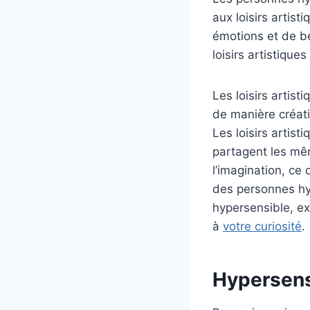
aux loisirs artis
émotions et de b
loisirs artistique
Les loisirs artis
de manière créati
Les loisirs artis
partagent les même
l’imagination, ce
des personnes hy
hypersensible, ex
à
votre curiosité
.
Hypersensi