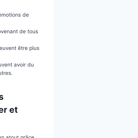
 émotions de
rovenant de tous
euvent être plus
uvent avoir du
utres.
s
er et
un atout grâce