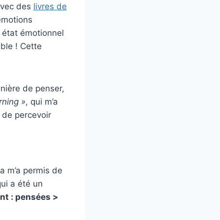
 avec des
livres de
émotions
e état émotionnel
ble ! Cette
anière de penser,
rning »
, qui m’a
 de percevoir
la m’a permis de
qui a été un
nt : pensées >