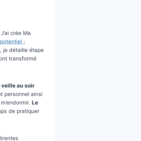
. J’ai crée Ma
otentiel :
 je détaille étape
 ont transformé
veille au soir
t personnel ainsi
e m’endormir.
Le
mps de pratiquer
érentes