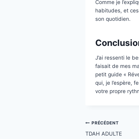
Comme je l’expli
habitudes, et ces
son quotidien.
Conclusio
J’ai ressenti le 
faisait de mes ma
petit guide « Réve
qui, je l’espère,
votre propre ryth
Navigation
PRÉCÉDENT
TDAH ADULTE
de