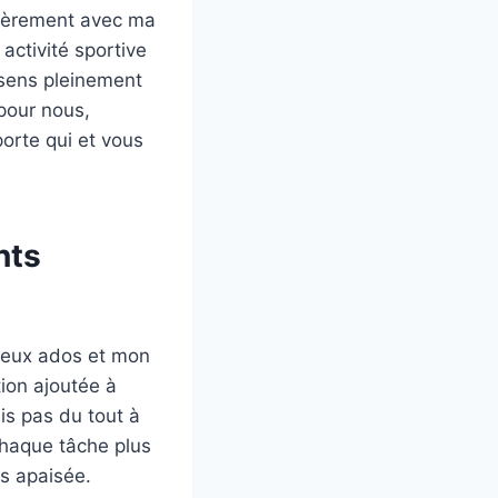
ulièrement avec ma
activité sportive
ssens pleinement
 pour nous,
porte qui et vous
nts
deux ados et mon
tion ajoutée à
ais pas du tout à
chaque tâche plus
s apaisée.