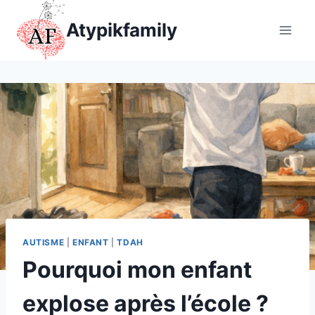
Aller
Atypikfamily
au
contenu
AUTISME
|
ENFANT
|
TDAH
Pourquoi mon enfant
explose après l’école ?