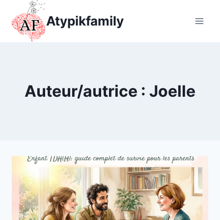
Aller
Atypikfamily
au
contenu
Auteur/autrice : Joelle