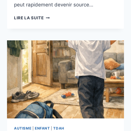
peut rapidement devenir source…
MON
LIRE LA SUITE
ENFANT
NE
SE
POSE
JAMAIS
:
AUTISME
|
ENFANT
|
TDAH