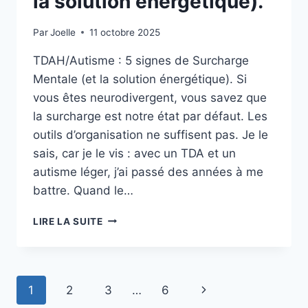
la solution énergétique).
Par
Joelle
11 octobre 2025
TDAH/Autisme : 5 signes de Surcharge
Mentale (et la solution énergétique). Si
vous êtes neurodivergent, vous savez que
la surcharge est notre état par défaut. Les
outils d’organisation ne suffisent pas. Je le
sais, car je le vis : avec un TDA et un
autisme léger, j’ai passé des années à me
battre. Quand le…
TDAH/AUTISME
LIRE LA SUITE
:
5
SIGNES
DE
Navigation
Page
1
2
3
…
6
SURCHARGE
MENTALE