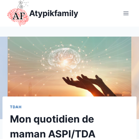
Aller
Atypikfamily
au
contenu
TDAH
Mon quotidien de
maman ASPI/TDA