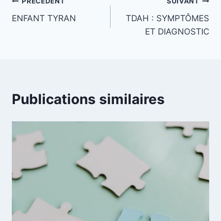
Navigation
PRÉCÉDENT
SUIVANT
ENFANT TYRAN
TDAH : SYMPTÔMES
de
ET DIAGNOSTIC
l’article
Publications similaires